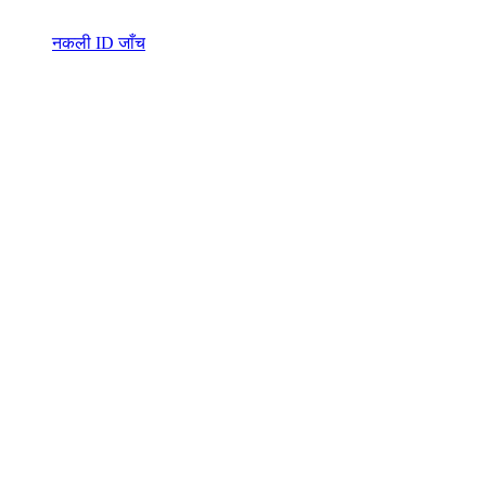
नकली ID जाँच