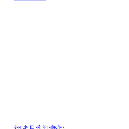
डेस्कटॉप ID स्कैनिंग सॉफ़्टवेयर