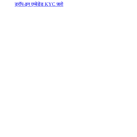
ड्रॉप-इन एम्बेडेड KYC फ़्लो