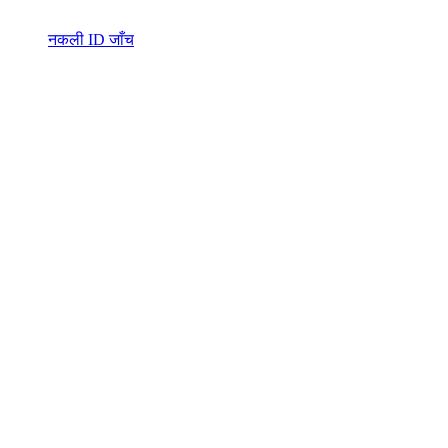
नकली ID जाँच