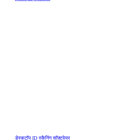
डेस्कटॉप ID स्कैनिंग सॉफ़्टवेयर