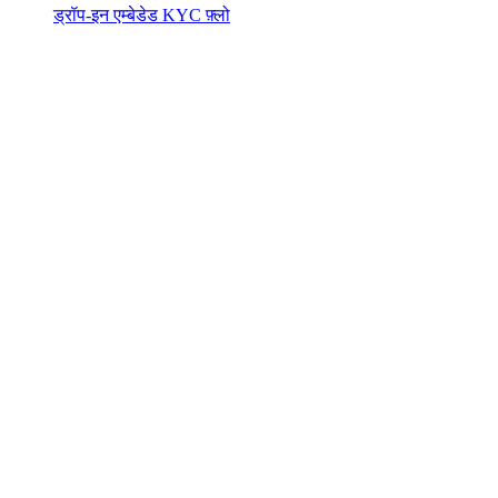
ड्रॉप-इन एम्बेडेड KYC फ़्लो