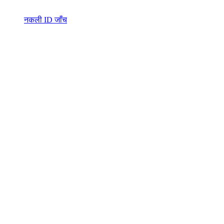
नकली ID जाँच