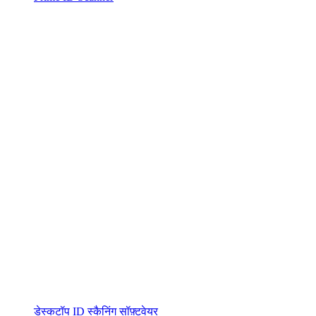
डेस्कटॉप ID स्कैनिंग सॉफ़्टवेयर