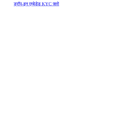
ड्रॉप-इन एम्बेडेड KYC फ़्लो