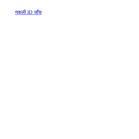
नकली ID जाँच