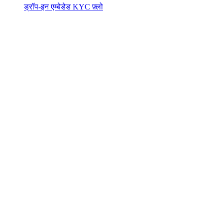
ड्रॉप-इन एम्बेडेड KYC फ़्लो