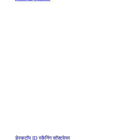
डेस्कटॉप ID स्कैनिंग सॉफ़्टवेयर