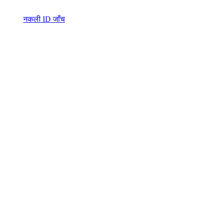
नकली ID जाँच