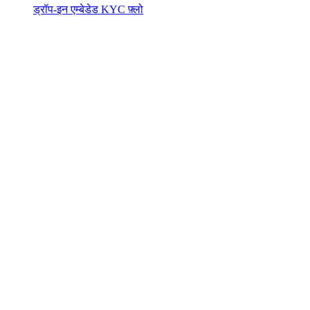
ड्रॉप-इन एम्बेडेड KYC फ़्लो