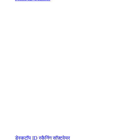
डेस्कटॉप ID स्कैनिंग सॉफ़्टवेयर