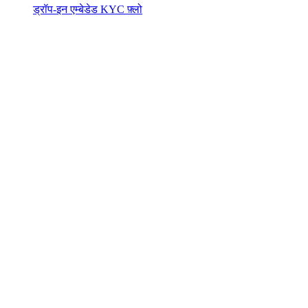
ड्रॉप-इन एम्बेडेड KYC फ़्लो