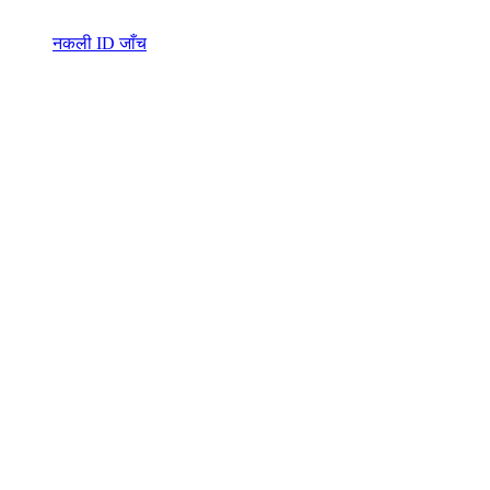
नकली ID जाँच