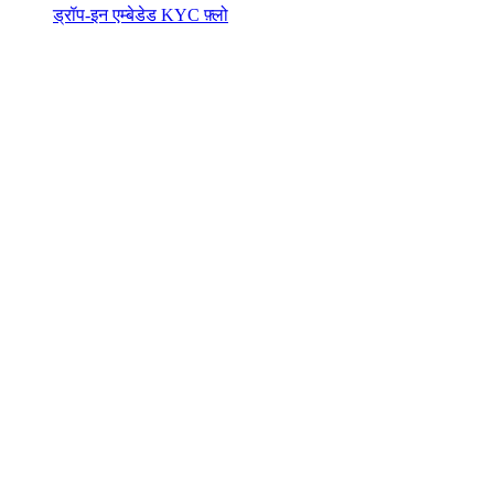
ड्रॉप-इन एम्बेडेड KYC फ़्लो