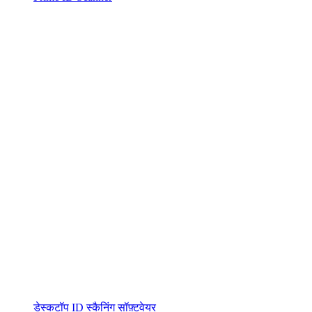
डेस्कटॉप ID स्कैनिंग सॉफ़्टवेयर