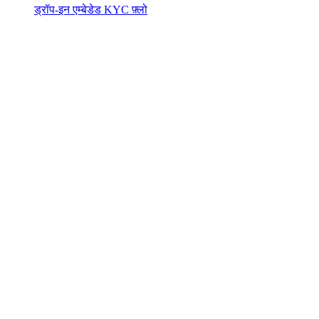
ड्रॉप-इन एम्बेडेड KYC फ़्लो