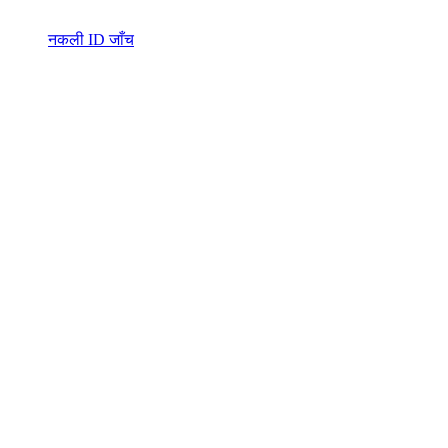
नकली ID जाँच