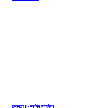
डेस्कटॉप ID स्कैनिंग सॉफ़्टवेयर