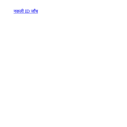
नकली ID जाँच