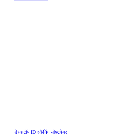
डेस्कटॉप ID स्कैनिंग सॉफ़्टवेयर