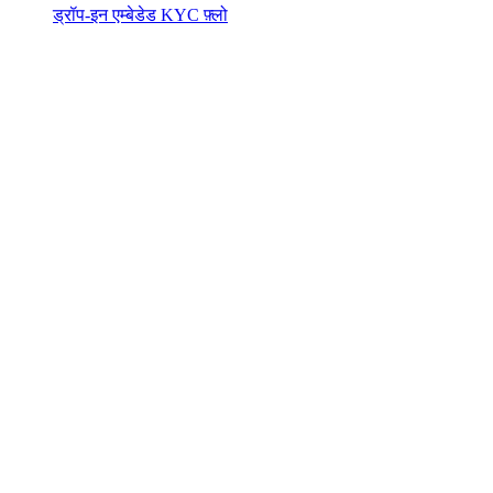
ड्रॉप-इन एम्बेडेड KYC फ़्लो