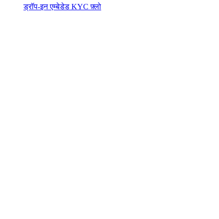
ड्रॉप-इन एम्बेडेड KYC फ़्लो