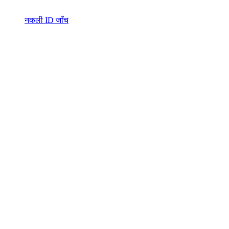
नकली ID जाँच