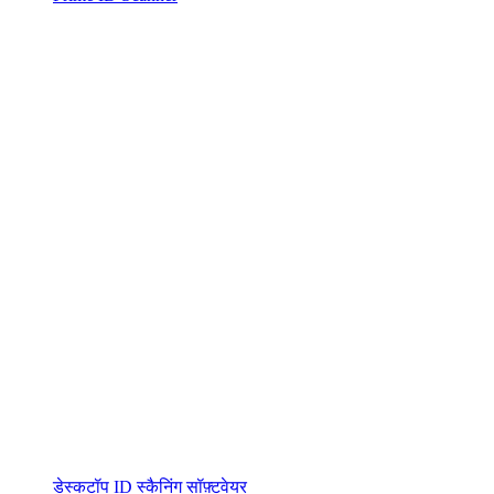
डेस्कटॉप ID स्कैनिंग सॉफ़्टवेयर